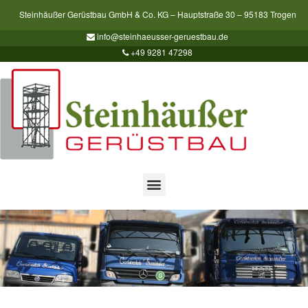
Steinhäußer Gerüstbau GmbH & Co. KG – Hauptstraße 30 – 95183 Trogen
info@steinhaeusser-geruestbau.de
+49 9281 47298