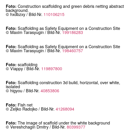
Construction scaffolding and green debris netting abstract
Foto:
background.
© hxdbzxy / Bild-Nr.
110106215
Scaffolding as Safety Equipment on a Construction Site
Foto:
© Maxim Tarasyugin / Bild-Nr.
199186283
Scaffolding as Safety Equipment on a Construction Site
Foto:
© Maxim Tarasyugin / Bild-Nr.
198460757
scaffolding
Foto:
© Viappy / Bild-Nr.
119897800
Scaffolding construction 3d build, horizontal, over white,
Foto:
isolated
© higyou / Bild-Nr.
40853806
Fish net
Foto:
© Zeljko Radojko / Bild-Nr.
41268094
The image of scaffold under the white background
Foto:
© Vereshchagin Dmitry / Bild-Nr.
80399377