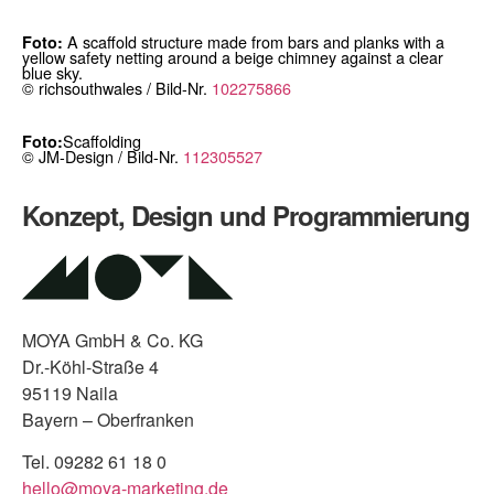
A scaffold structure made from bars and planks with a
Foto:
yellow safety netting around a beige chimney against a clear
blue sky.
© richsouthwales / Bild-Nr.
102275866
Scaffolding
Foto:
© JM-Design / Bild-Nr.
112305527
Konzept, Design und Programmierung
MOYA GmbH & Co. KG
Dr.-Köhl-Straße 4
95119 Naila
Bayern – Oberfranken
Tel. 09282 61 18 0
hello@moya-marketing.de